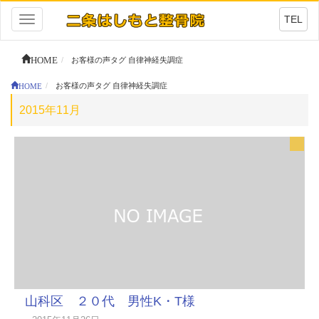
TEL
Toggle
navigation
HOME
お客様の声タグ 自律神経失調症
HOME
お客様の声タグ 自律神経失調症
2015年11月
山科区 ２０代 男性K・T様