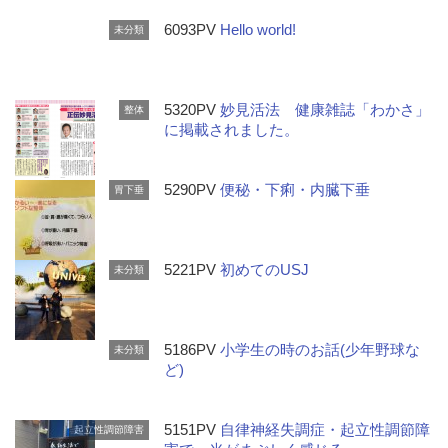
6093PV
Hello world!
未分類
5320PV
妙見活法 健康雑誌「わかさ」
整体
に掲載されました。
5290PV
便秘・下痢・内臓下垂
胃下垂
5221PV
初めてのUSJ
未分類
5186PV
小学生の時のお話(少年野球な
未分類
ど)
5151PV
自律神経失調症・起立性調節障
起立性調節障害